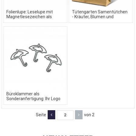
Folienlupe: Leselupe mit
Tütengarten Samentütchen
Magnetlesezeichen als
- Kräuter, Blumen und
Werbeartikel
Gemüse aus der Mini-Garten-
Tüte.
Büroklammer als
Sonderanfertigung: Ihr Logo
als Büroklammer
Seite
von 2