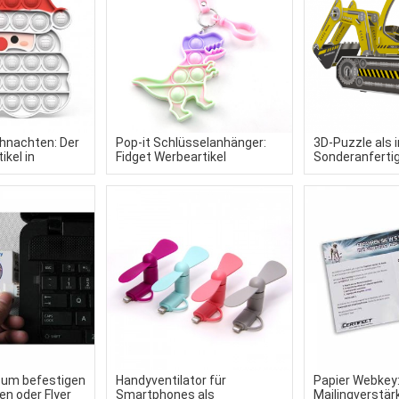
ihnachten: Der
Pop-it Schlüsselanhänger:
3D-Puzzle als i
ikel in
Fidget Werbeartikel
Sonderanferti
rmen
zum befestigen
Handyventilator für
Papier Webkey:
en oder Flyer
Smartphones als
Mailingverstärk