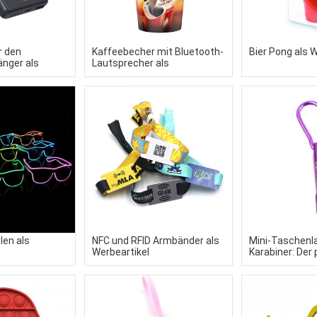
r den
Kaffeebecher mit Bluetooth-
Bier Pong als W
nger als
Lautsprecher als
Werbeartikel
len als
NFC und RFID Armbänder als
Mini-Taschenl
Werbeartikel
Karabiner: Der
Werbeartikel
Schlüsselanhä