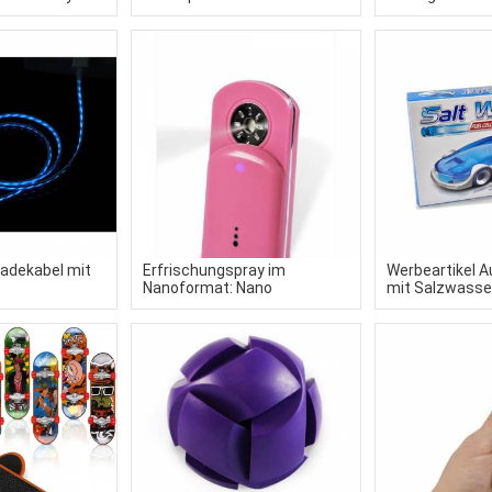
Werbeartikel
adekabel mit
Erfrischungspray im
Werbeartikel 
Nanoformat: Nano
mit Salzwasse
CoolerSpray Wasserspray