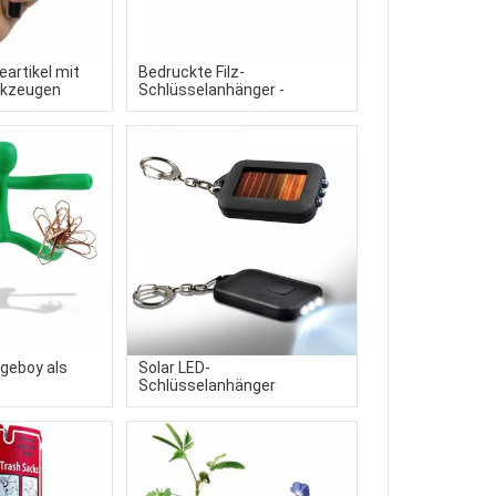
eartikel mit
Bedruckte Filz-
rkzeugen
Schlüsselanhänger -
Filzschlaufe in Wunschform
egeboy als
Solar LED-
Schlüsselanhänger