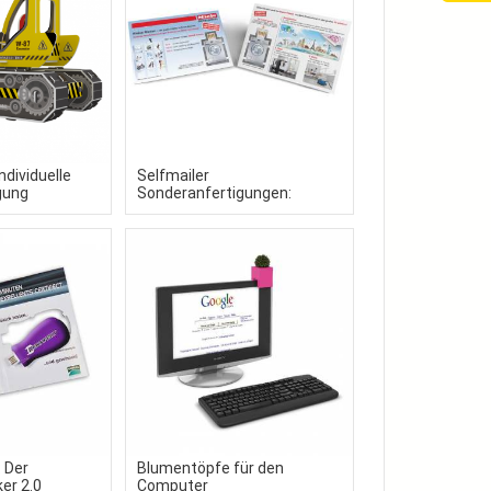
ndividuelle
Selfmailer
gung
Sonderanfertigungen:
Effektive Mailings garantiert
 Der
Blumentöpfe für den
er 2.0
Computer