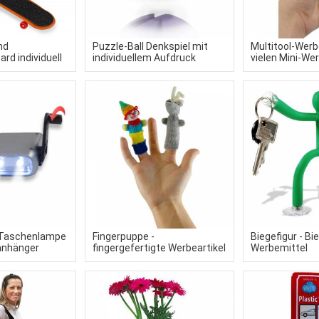
nd
Puzzle-Ball Denkspiel mit
Multitool-Werb
rd individuell
individuellem Aufdruck
vielen Mini-We
hrem Design
-Taschenlampe
Fingerpuppe -
Biegefigur - Bi
anhänger
fingergefertigte Werbeartikel
Werbemittel