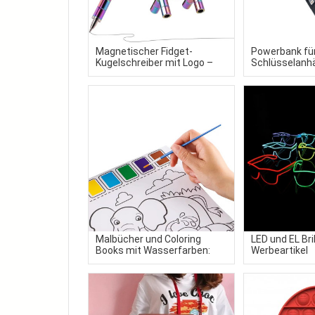
Magnetischer Fidget-
Powerbank fü
Kugelschreiber mit Logo –
Schlüsselanhä
Premium Neodym-Stift als
Werbeartikel
innovativer Werbeartikel
Malbücher und Coloring
LED und EL Bril
Books mit Wasserfarben:
Werbeartikel
Der farbenfrohe Werbeartikel