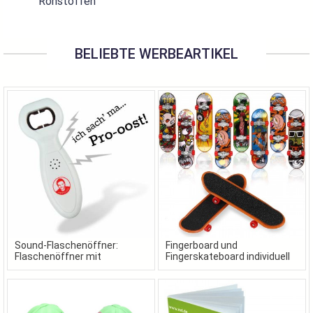
Rohstoffen
BELIEBTE WERBEARTIKEL
Sound-Flaschenöffner:
Fingerboard und
Flaschenöffner mit
Fingerskateboard individuell
Wunschsound als
gestaltet in Ihrem Design
Werbeartikel