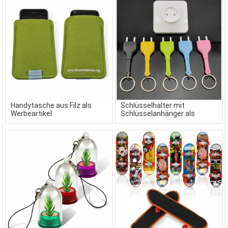
Handytasche aus Filz als
Schlüsselhalter mit
Werbeartikel
Schlüsselanhänger als
Werbemittel