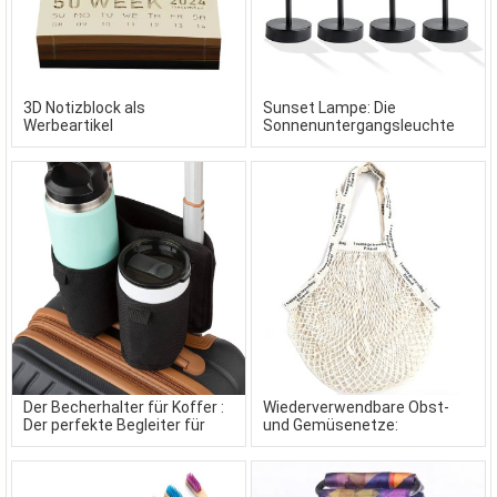
3D Notizblock als
Sunset Lampe: Die
Werbeartikel
Sonnenuntergangsleuchte
als Werbeartikel
Der Becherhalter für Koffer :
Wiederverwendbare Obst-
Der perfekte Begleiter für
und Gemüsenetze:
Kaffeeliebhaber und
Nachhaltige Einkaufshelfer
Reisende