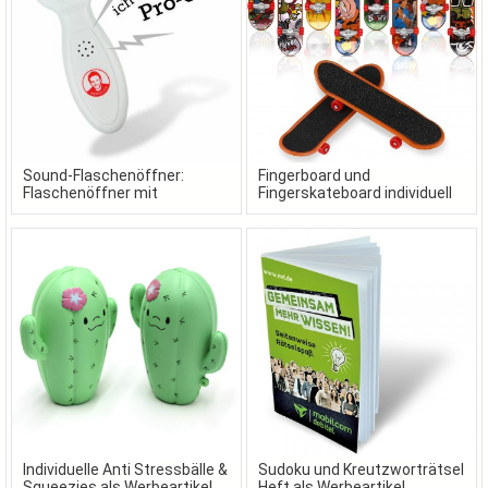
Sound-Flaschenöffner:
Fingerboard und
Flaschenöffner mit
Fingerskateboard individuell
Wunschsound als
gestaltet in Ihrem Design
Werbeartikel
Individuelle Anti Stressbälle &
Sudoku und Kreutzworträtsel
Squeezies als Werbeartikel
Heft als Werbeartikel