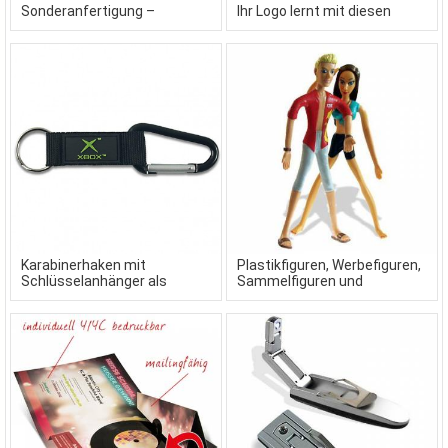
Sonderanfertigung –
Ihr Logo lernt mit diesen
Individuelle, kreative
Badeschlappen laufen
Werbeartikel
Karabinerhaken mit
Plastikfiguren, Werbefiguren,
Schlüsselanhänger als
Sammelfiguren und
Werbeartikel
Kunststofffiguren als
Sonderanfertigung