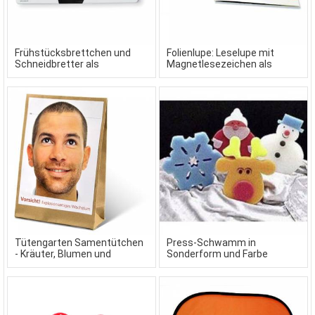
Frühstücksbrettchen und
Folienlupe: Leselupe mit
Schneidbretter als
Magnetlesezeichen als
Werbeartikel
Werbeartikel
Tütengarten Samentütchen
Press-Schwamm in
- Kräuter, Blumen und
Sonderform und Farbe
Gemüse aus der Mini-Garten-
Tüte.