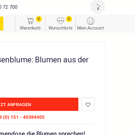
0 72 700
0
0
Warenkorb
Wunschliste
Mein Account
senblume: Blumen aus der
TZT ANFRAGEN
 (0) 151 - 40384405
lumendose die Blumen sprechen!