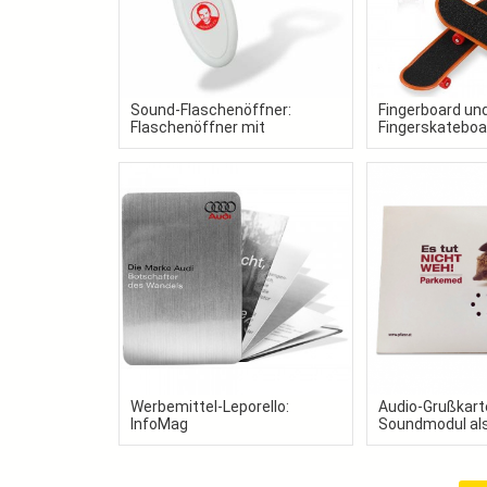
Sound-Flaschenöffner:
Fingerboard un
Flaschenöffner mit
Fingerskateboar
Wunschsound als
gestaltet in Ih
Werbeartikel
Werbemittel-Leporello:
Audio-Grußkart
InfoMag
Soundmodul als