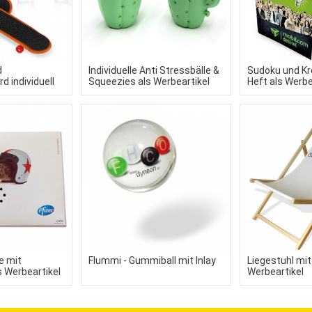
d
Individuelle Anti Stressbälle &
Sudoku und Kr
d individuell
Squeezies als Werbeartikel
Heft als Werbe
rem Design
e mit
Flummi - Gummiball mit Inlay
Liegestuhl mit
 Werbeartikel
Werbeartikel