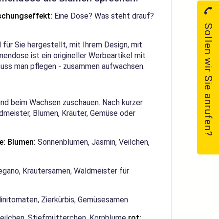
schungseffekt:
Eine Dose? Was steht drauf?
Sollen wir Sie anrufen?
für Sie hergestellt, mit Ihrem Design, mit
endose ist ein origineller Werbeartikel mit
muss man pflegen - zusammen aufwachsen.
und beim Wachsen zuschauen. Nach kurzer
ldmeister, Blumen, Kräuter, Gemüse oder
e:
Blumen:
Sonnenblumen, Jasmin, Veilchen,
regano, Kräutersamen, Waldmeister für
Minitomaten, Zierkürbis, Gemüsesamen
eilchen, Stiefmütterchen, Kornblume
rot: