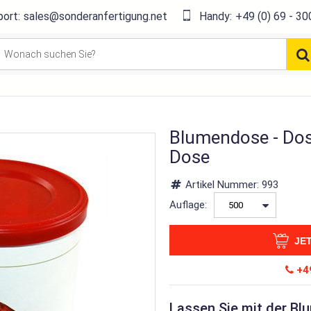
ort:
sales@sonderanfertigung.net
Handy:
+49 (0) 69 - 30
Blumendose - Do
Dose
Artikel Nummer:
993
Auflage:
JE
+49
Lassen Sie mit der B