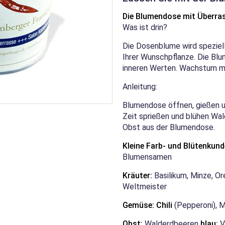
Die Blumendose mit Überra
Was ist drin?
Die Dosenblume wird speziell 
Ihrer Wunschpflanze. Die Blum
inneren Werten. Wachstum 
Anleitung:
Blumendose öffnen, gießen 
Zeit sprießen und blühen Wa
Obst aus der Blumendose.
Kleine Farb- und Blütenkund
Blumensamen
Kräuter:
Basilikum, Minze, O
Weltmeister
Gemüse: Chili
(Pepperoni), 
Obst:
Walderdbeeren
blau:
V