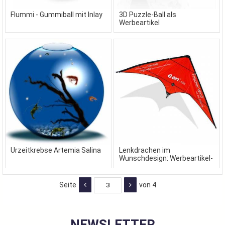
Flummi - Gummiball mit Inlay
3D Puzzle-Ball als
Werbeartikel
Urzeitkrebse Artemia Salina
Lenkdrachen im
Wunschdesign: Werbeartikel-
Stuntkite
Seite
von 4
NEWSLETTER