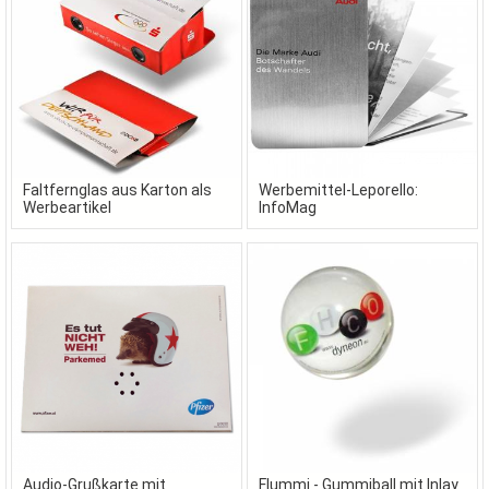
Faltfernglas aus Karton als
Werbemittel-Leporello:
Werbeartikel
InfoMag
Audio-Grußkarte mit
Flummi - Gummiball mit Inlay