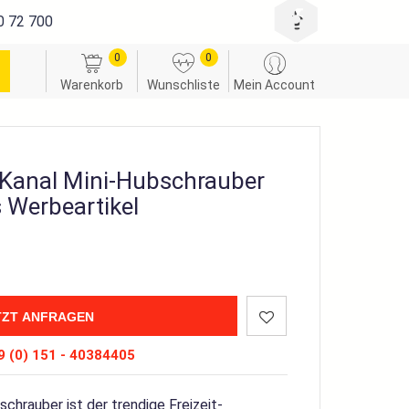
0 72 700
0
0
Warenkorb
Wunschliste
Mein Account
-Kanal Mini-Hubschrauber
s Werbeartikel
TZT ANFRAGEN
 (0) 151 - 40384405
chrauber ist der trendige Freizeit-