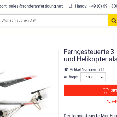
ort:
sales@sonderanfertigung.net
Handy:
+49 (0) 69 - 30
Ferngesteuerte 3
und Helikopter al
Artikel Nummer:
911
Auflage:
JE
+49
Der ferngesteuerte Mini-Hubs