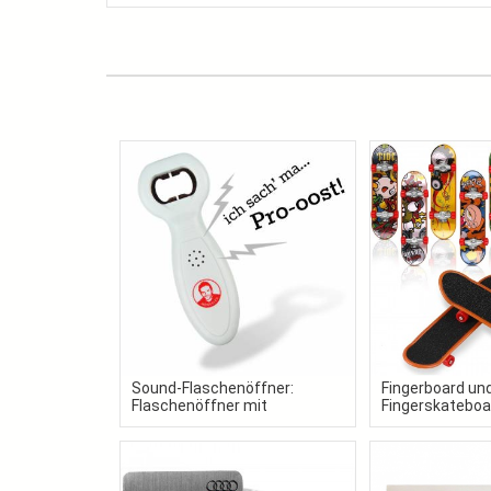
Sound-Flaschenöffner:
Fingerboard un
Flaschenöffner mit
Fingerskateboar
Wunschsound als
gestaltet in Ih
Werbeartikel