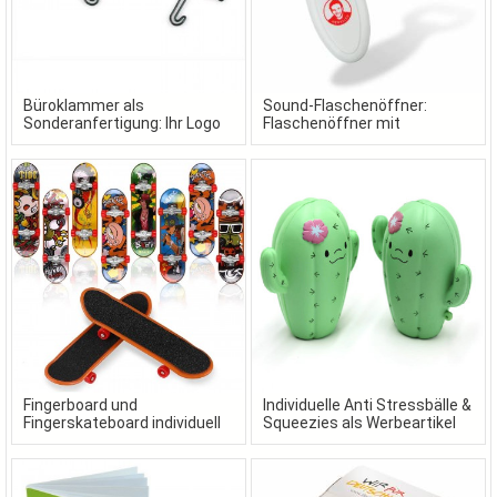
Büroklammer als
Sound-Flaschenöffner:
Sonderanfertigung: Ihr Logo
Flaschenöffner mit
als Büroklammer
Wunschsound als
Werbeartikel
Fingerboard und
Individuelle Anti Stressbälle &
Fingerskateboard individuell
Squeezies als Werbeartikel
gestaltet in Ihrem Design