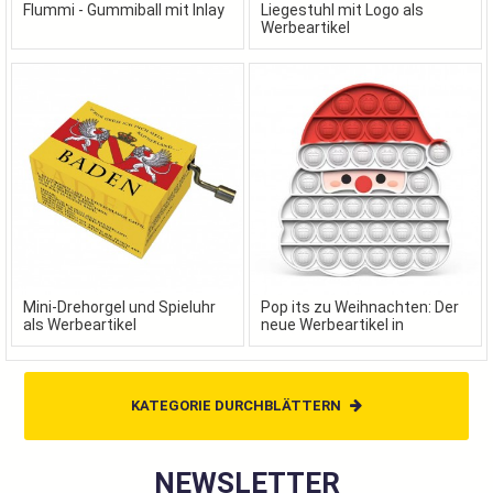
Flummi - Gummiball mit Inlay
Liegestuhl mit Logo als
Werbeartikel
Mini-Drehorgel und Spieluhr
Pop its zu Weihnachten: Der
als Werbeartikel
neue Werbeartikel in
festlichen Formen
KATEGORIE DURCHBLÄTTERN
NEWSLETTER