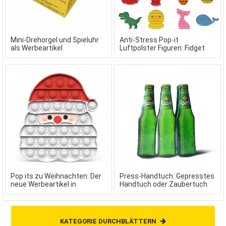
Mini-Drehorgel und Spieluhr
Anti-Stress Pop-it
als Werbeartikel
Luftpolster Figuren: Fidget
Toys als Werbeartikel
Pop its zu Weihnachten: Der
Press-Handtuch: Gepresstes
neue Werbeartikel in
Handtuch oder Zaubertuch
festlichen Formen
als Werbeartikel
KATEGORIE DURCHBLÄTTERN