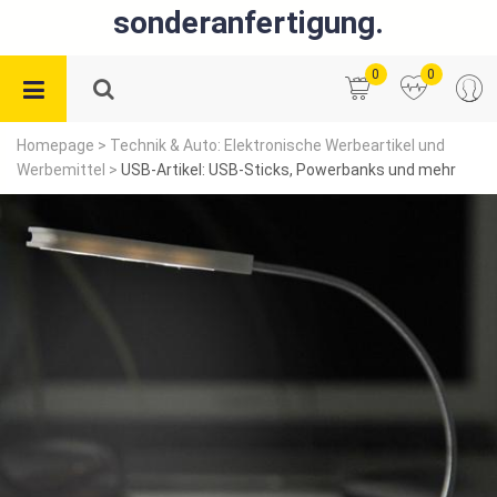
sonderanfertigung.
0
0
Homepage
>
Technik & Auto: Elektronische Werbeartikel und
Werbemittel
>
USB-Artikel: USB-Sticks, Powerbanks und mehr